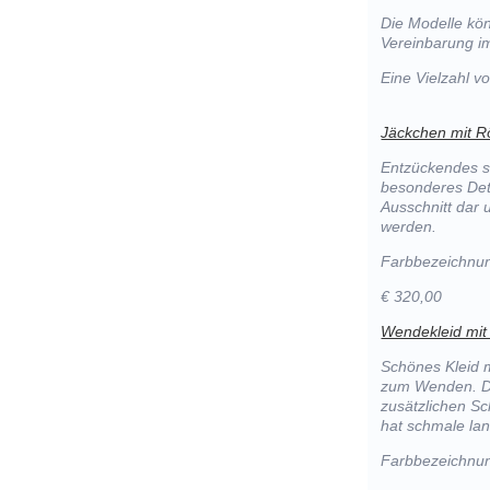
Die Modelle kön
Vereinbarung im
Eine Vielzahl 
Jäckchen mit R
Entzückendes sc
besonderes Deta
Ausschnitt dar
werden.
Farbbezeichnun
€ 320,00
Wendekleid mit
Schönes Kleid m
zum Wenden. De
zusätzlichen Sc
hat schmale la
Farbbezeichnun