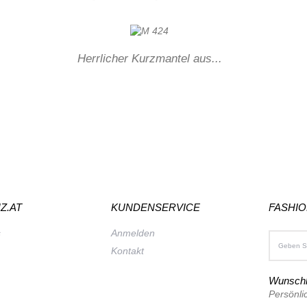
Herrlicher Kurzmantel aus...
Z.AT
KUNDENSERVICE
FASHI
s
Anmelden
Kontakt
Wunschl
Persönli