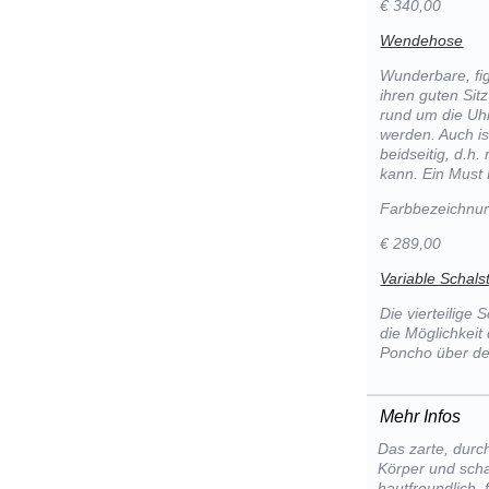
€ 340,00
Wendehose
Wunderbare, fi
ihren guten Sit
rund um die Uhr
werden. Auch is
beidseitig, d.h
kann. Ein Must 
Farbbezeichnun
€ 289,00
Variable Schals
Die vierteilige 
die Möglichkeit 
Poncho über de
Mehr Infos
Das zarte, durc
Körper und schaf
hautfreundlich,