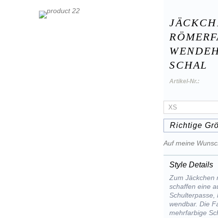
JÄCKCH
RÖMERF
WENDEH
SCHAL
Artikel-Nr.:
Richtige Gr
Auf meine Wunsch
Style Details
Zum Jäckchen m
schaffen eine a
Schulterpasse,
wendbar. Die F
mehrfarbige Sch