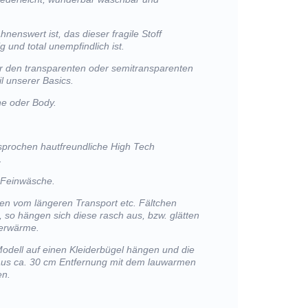
nenswert ist, das dieser fragile Stoff
g und total unempfindlich ist.
r den transparenten oder semitransparenten
l unserer Basics.
he oder Body.
sprochen hautfreundliche High Tech
.
 Feinwäsche.
lten vom längeren Transport etc. Fältchen
, so hängen sich diese rasch aus, bzw. glätten
perwärme.
Modell auf einen Kleiderbügel hängen und die
 aus ca. 30 cm Entfernung mit dem lauwarmen
en.