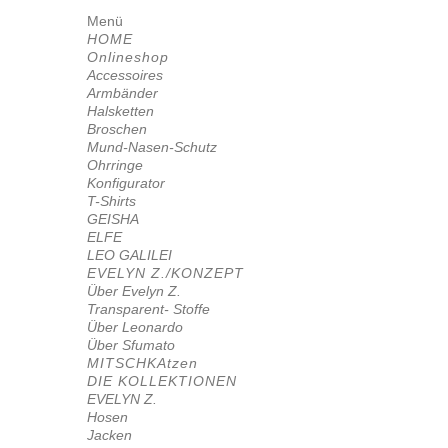
Menü
HOME
Onlineshop
Accessoires
Armbänder
Halsketten
Broschen
Mund-Nasen-Schutz
Ohrringe
Konfigurator
T-Shirts
GEISHA
ELFE
LEO GALILEI
EVELYN Z./KONZEPT
Über Evelyn Z.
Transparent- Stoffe
Über Leonardo
Über Sfumato
MITSCHKAtzen
DIE KOLLEKTIONEN
EVELYN Z.
Hosen
Jacken