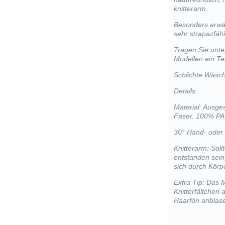
knitterarm.
Besonders erwäh
sehr strapazfähi
Tragen Sie unte
Modellen ein Tei
Schlichte Wäsc
Details:
Material: Ausge
Faser. 100% PA
30° Hand- oder
Knitterarm: Sol
entstanden sein
sich durch Kör
Extra Tip: Das 
Knitterfältchen
Haarfön anblas