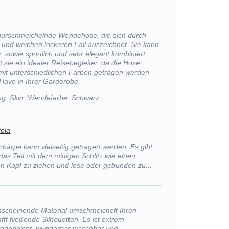
gurschmeichelnde Wendehose, die sich durch
z und weichen lockeren Fall auszeichnet. Sie kann
, sowie sportlich und sehr elegant kombiniert
t sie ein idealer Reisebegleiter, da die Hose
. mit unterschiedlichen Farben getragen werden
Have in Ihrer Garderobe.
g: Skin. Wendefarbe: Schwarz.
tola
Schärpe kann vielseitig getragen werden. Es gibt
das Teil mit dem mittigen Schlitz wie einen
n Kopf zu ziehen und lose oder gebunden zu...
hscheinende Material umschmeichelt Ihren
ft fließende Silhouetten. Es ist extrem
 federleicht, wunderbar waschbar und