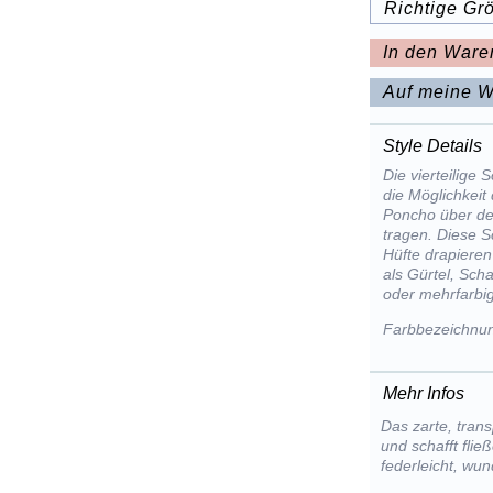
Richtige Gr
In den Ware
Auf meine W
Style Details
Die vierteilige 
die Möglichkeit 
Poncho über de
tragen. Diese S
Hüfte drapieren
als Gürtel, Scha
oder mehrfarbig
Farbbezeichnun
Mehr Infos
Das zarte, tran
und schafft flie
federleicht, wu