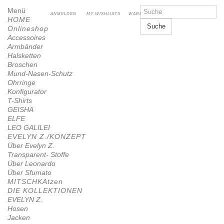
Menü
ANMELDEN
MY WISHLISTS
WARENKORB
HOME
Suche
Onlineshop
Accessoires
Armbänder
Halsketten
Broschen
Mund-Nasen-Schutz
Ohrringe
Konfigurator
T-Shirts
GEISHA
ELFE
LEO GALILEI
EVELYN Z./KONZEPT
Über Evelyn Z.
Transparent- Stoffe
Über Leonardo
Über Sfumato
MITSCHKAtzen
DIE KOLLEKTIONEN
EVELYN Z.
Hosen
Jacken