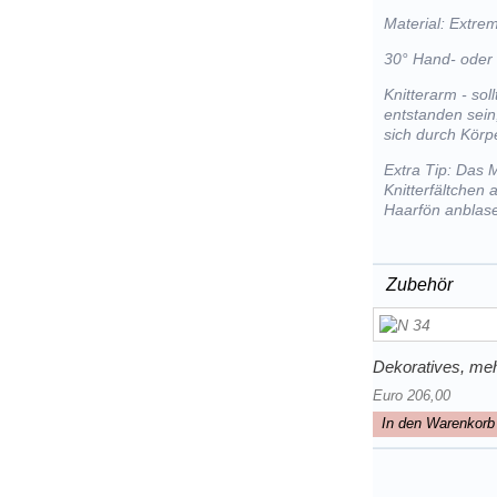
Material: Extre
30° Hand- oder
Knitterarm - so
entstanden sein
sich durch Kör
Extra Tip: Das 
Knitterfältchen
Haarfön anblas
Zubehör
Dekoratives, meh
Euro 206,00
In den Warenkorb