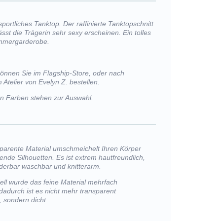
sportliches Tanktop. Der raffinierte Tanktopschnitt
ässt die Trägerin sehr sexy erscheinen. Ein tolles
Sommergarderobe.
können Sie im Flagship-Store, oder nach
 Atelier von Evelyn Z. bestellen.
von Farben stehen zur Auswahl.
sparente Material umschmeichelt Ihren Körper
ßende Silhouetten. Es ist extrem hautfreundlich,
nderbar waschbar und knitterarm.
ll wurde das feine Material mehrfach
 dadurch ist es nicht mehr transparent
 sondern dicht.