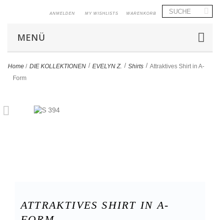
ANMELDEN
MY WISHLISTS
WARENKORB
MENÜ
>
>
>
Home
/
DIE KOLLEKTIONEN
EVELYN Z.
Shirts
Attraktives Shirt in A-
Form
ATTRAKTIVES SHIRT IN A-
FORM