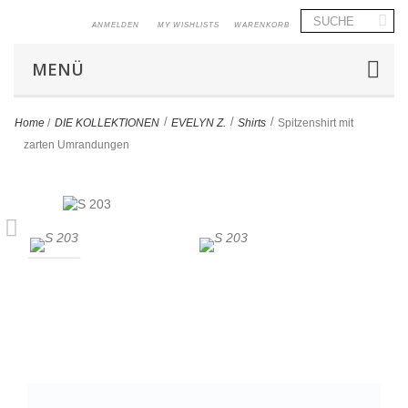
ANMELDEN
MY WISHLISTS
WARENKORB
MENÜ
>
>
>
Home
/
DIE KOLLEKTIONEN
EVELYN Z.
Shirts
Spitzenshirt mit
zarten Umrandungen