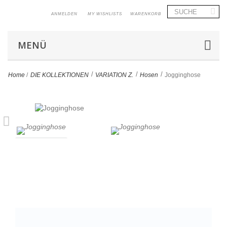
ANMELDEN
MY WISHLISTS
WARENKORB
MENÜ
>
>
>
Home
/
DIE KOLLEKTIONEN
VARIATION Z.
Hosen
Jogginghose