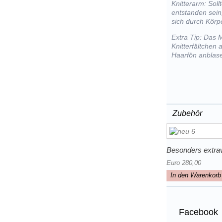
Knitterarm: Sol
entstanden sein
sich durch Kör
Extra Tip: Das 
Knitterfältchen
Haarfön anblas
Zubehör
Besonders extrav
Euro 280,00
In den Warenkorb
Facebook