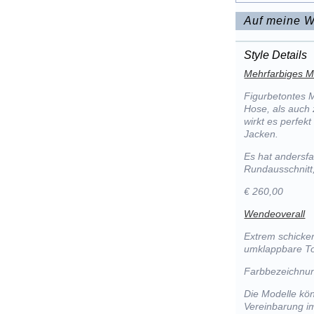
Auf meine W
Style Details
Mehrfarbiges Mi
Figurbetontes M
Hose, als auch
wirkt es perfek
Jacken.
Es hat andersf
Rundausschnitt,
€ 260,00
Wendeoverall
Extrem schicke
umklappbare Top
Farbbezeichnun
Die Modelle kön
Vereinbarung im