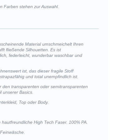
von Farben stehen zur Auswahl.
hscheinende Material umschmeichelt Ihren
ft fließende Silhouetten. Es ist
lich, federleicht, wunderbar waschbar und
nenswert ist, das dieser fragile Stoff
trapazfähig und total unempfindlich ist.
r den transparenten oder semitransparenten
l unserer Basics.
nterkleid, Top oder Body.
m hautfreundliche High Tech Faser. 100% PA.
 Feinwäsche.