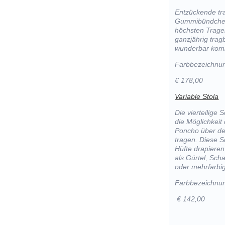
Entzückende tr
Gummibündchen 
höchsten Tragek
ganzjährig tra
wunderbar komb
Farbbezeichnu
€ 178,00
Variable Stola
Die vierteilige 
die Möglichkeit 
Poncho über de
tragen. Diese S
Hüfte drapieren
als Gürtel, Scha
oder mehrfarbig
Farbbezeichnu
€ 142,00