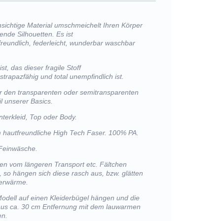
hsichtige Material umschmeichelt Ihren Körper
ßende Silhouetten. Es ist
reundlich, federleicht, wunderbar waschbar
t, das dieser fragile Stoff
trapazfähig und total unempfindlich ist.
r den transparenten oder semitransparenten
l unserer Basics.
nterkleid, Top oder Body.
m hautfreundliche High Tech Faser. 100% PA.
Feinwäsche.
lten vom längeren Transport etc. Fältchen
, so hängen sich diese rasch aus, bzw. glätten
perwärme.
Modell auf einen Kleiderbügel hängen und die
 aus ca. 30 cm Entfernung mit dem lauwarmen
en.