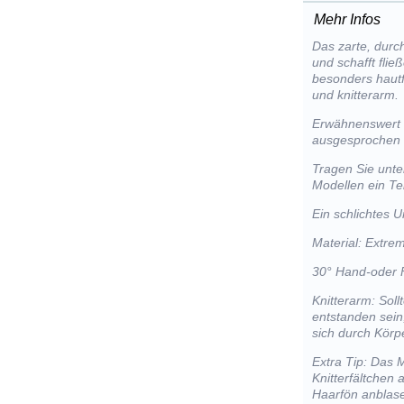
Mehr Infos
Das zarte, durc
und schafft flie
besonders hautf
und knitterarm.
Erwähnenswert is
ausgesprochen s
Tragen Sie unte
Modellen ein Tei
Ein schlichtes U
Material: Extre
30° Hand-oder 
Knitterarm: Sol
entstanden sein
sich durch Kör
Extra Tip: Das 
Knitterfältchen
Haarfön anblas