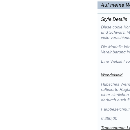
Auf meine W
Style Details
Diese coole Ko
und Schwarz. 
viele verschied
Die Modelle kön
Vereinbarung im
Eine Vielzahl 
Wendekleid
Hübsches Wende
raffinierte Rag
einer zierlichen
dadurch auch fü
Farbbezeichnun
€ 380,00
Transparente L