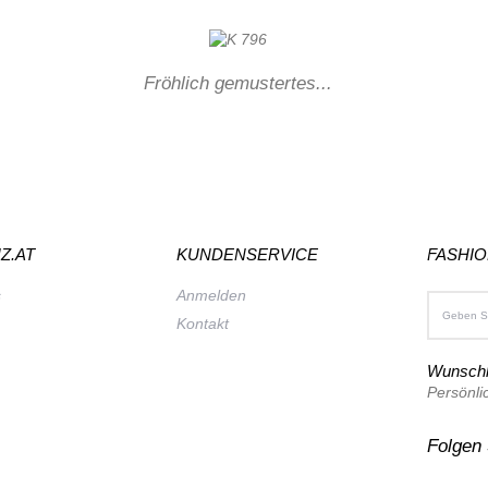
Fröhlich gemustertes...
Z.AT
KUNDENSERVICE
FASHI
s
Anmelden
Kontakt
Wunschl
Persönli
Folgen 