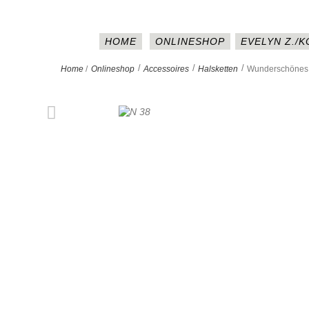
HOME
ONLINESHOP
EVELYN Z./
>
>
>
Home
/
Onlineshop
Accessoires
Halsketten
Wunderschönes H