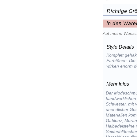
Richtige Gr
In den Ware
Auf meine Wunsch
Style Details
Komplett gehäke
Farbtönen. Die
wirken enorm d
Mehr Infos
Der Modeschmuc
handwerklichen 
Schwester, mit 
unendlicher Ged
Materialien kom
Gablonz, Muran
Halbedelsteine m
Seidenblümchen