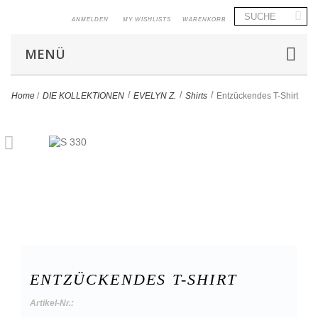
ANMELDEN
MY WISHLISTS
WARENKORB
MENÜ
>
>
>
Home
/
DIE KOLLEKTIONEN
EVELYN Z.
Shirts
Entzückendes T-Shirt
ENTZÜCKENDES T-SHIRT
Artikel-Nr.: