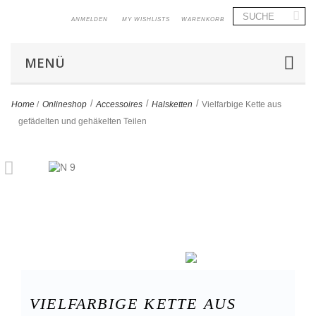
ANMELDEN
MY WISHLISTS
WARENKORB
MENÜ
>
>
>
Home
/
Onlineshop
Accessoires
Halsketten
Vielfarbige Kette aus
gefädelten und gehäkelten Teilen
VIELFARBIGE KETTE AUS