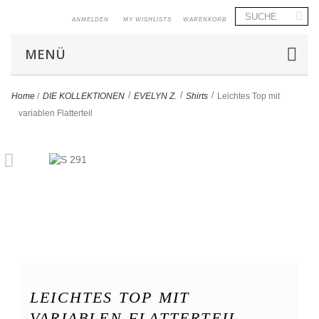
ANMELDEN
MY WISHLISTS
WARENKORB
MENÜ
>
>
>
Home
/
DIE KOLLEKTIONEN
EVELYN Z.
Shirts
Leichtes Top mit
variablen Flatterteil
LEICHTES TOP MIT
VARIABLEN FLATTERTEIL