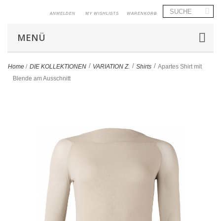
ANMELDEN
MY WISHLISTS
WARENKORB
MENÜ
>
>
>
Home
/
DIE KOLLEKTIONEN
VARIATION Z.
Shirts
Apartes Shirt mit
Blende am Ausschnitt