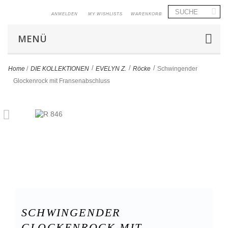
ANMELDEN
MY WISHLISTS
WARENKORB
MENÜ
>
>
>
Home
/
DIE KOLLEKTIONEN
EVELYN Z.
Röcke
Schwingender
Glockenrock mit Fransenabschluss
SCHWINGENDER
GLOCKENROCK MIT