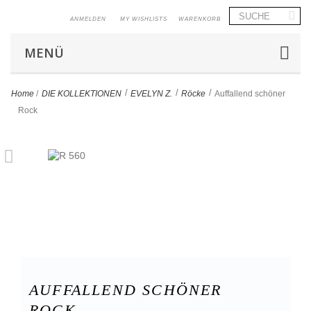
ANMELDEN
MY WISHLISTS
WARENKORB
MENÜ
>
>
>
Home
/
DIE KOLLEKTIONEN
EVELYN Z.
Röcke
Auffallend schöner
Rock
AUFFALLEND SCHÖNER
ROCK