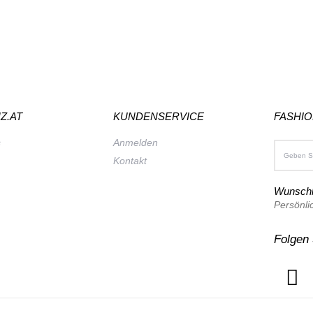
Z.AT
KUNDENSERVICE
FASHI
s
Anmelden
Kontakt
Wunschl
Persönli
Folgen 