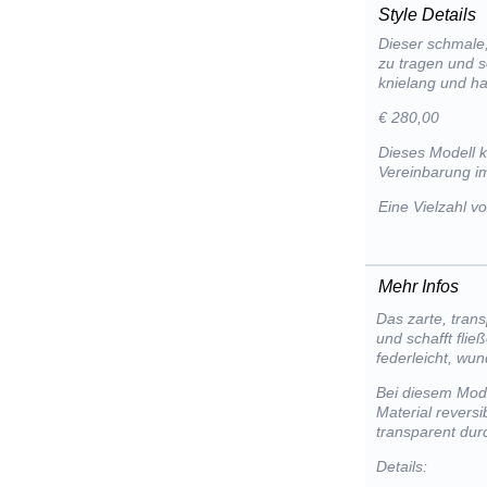
Style Details
Dieser schmale,
zu tragen und so
knielang und h
€ 280,00
Dieses Modell 
Vereinbarung im
Eine Vielzahl 
Mehr Infos
Das zarte, tran
und schafft flie
federleicht, wu
Bei diesem Mode
Material reversi
transparent dur
Details: