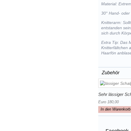
Material: Extre
30° Hand- oder
Knitterarm: Sol
entstanden sein
sich durch Kör
Extra Tip: Das 
Knitterfältchen
Haarfön anblas
Zubehör
Sehr lässiger Sch
Euro 180,00
In den Warenkorb