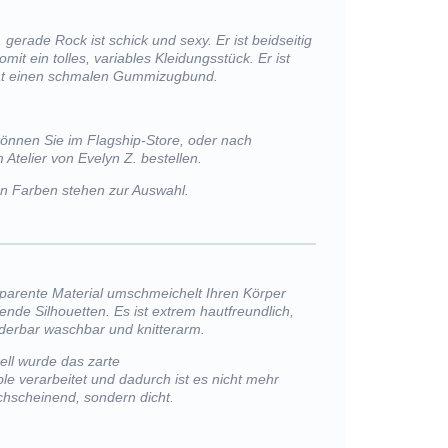
 gerade Rock ist schick und sexy. Er ist beidseitig
mit ein tolles, variables Kleidungsstück. Er ist
at einen schmalen Gummizugbund.
können Sie im Flagship-Store, oder nach
 Atelier von Evelyn Z. bestellen.
von Farben stehen zur Auswahl.
sparente Material umschmeichelt Ihren Körper
ßende Silhouetten. Es ist extrem hautfreundlich,
nderbar waschbar und knitterarm.
ll wurde das zarte
ble verarbeitet und dadurch ist es nicht mehr
chscheinend, sondern dicht.