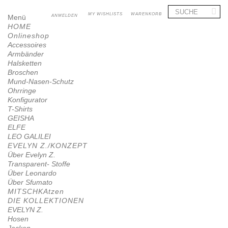
MY WISHLISTS
WARENKORB
Menü
ANMELDEN
HOME
Onlineshop
Accessoires
Armbänder
Halsketten
Broschen
Mund-Nasen-Schutz
Ohrringe
Konfigurator
T-Shirts
GEISHA
ELFE
LEO GALILEI
EVELYN Z./KONZEPT
Über Evelyn Z.
Transparent- Stoffe
Über Leonardo
Über Sfumato
MITSCHKAtzen
DIE KOLLEKTIONEN
EVELYN Z.
Hosen