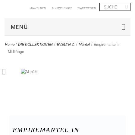
ANMELDEN
MY WISHLISTS
WARENKORB
MENÜ
>
>
>
Home
/
DIE KOLLEKTIONEN
EVELYN Z.
Mäntel
Empiremantel in
Midilänge
EMPIREMANTEL IN