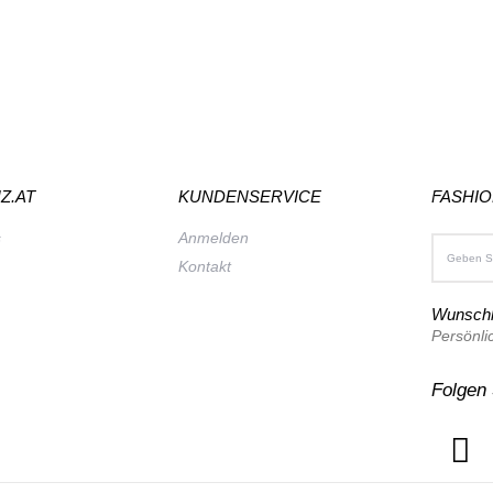
Z.AT
KUNDENSERVICE
FASHI
s
Anmelden
Kontakt
Wunschl
Persönli
Folgen 