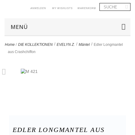
ANMELDEN
MY WISHLISTS
WARENKORB
MENÜ
>
>
>
Home
/
DIE KOLLEKTIONEN
EVELYN Z.
Mäntel
Edler Longmantel
aus Crashchiffon
EDLER LONGMANTEL AUS