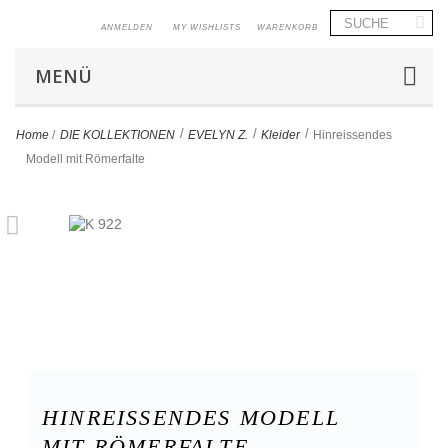
ANMELDEN
MY WISHLISTS
WARENKORB
MENÜ
>
>
>
Home
/
DIE KOLLEKTIONEN
EVELYN Z.
Kleider
Hinreissendes
Modell mit Römerfalte
HINREISSENDES MODELL
MIT RÖMERFALTE