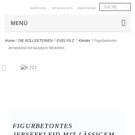
ANMELDEN
MY WISHLISTS
WARENKORB
MENÜ
>
>
>
Home
/
DIE KOLLEKTIONEN
EVELYN Z.
Kleider
Figurbetontes
Jerseykleid mit lässigem Wickelteil
FIGURBETONTES
JERSEYKLEID MIT LÄSSIGEM