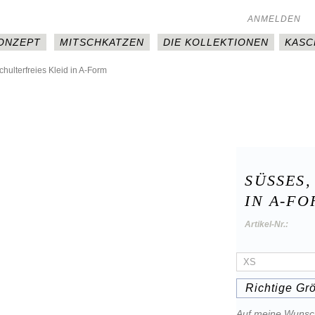
ANMELDEN
KONZEPT
MITSCHKATZEN
DIE KOLLEKTIONEN
KASC
chulterfreies Kleid in A-Form
SÜSSES,
N A-FOR
Artikel-Nr.:
Richtige Gr
Auf meine Wunsch