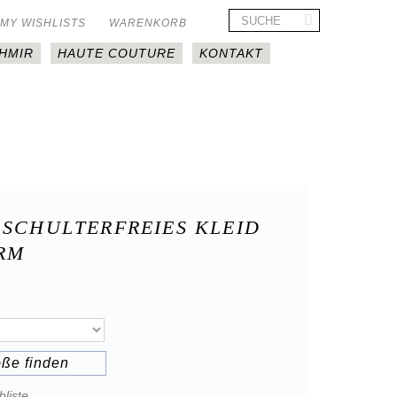
MY WISHLISTS
WARENKORB
HMIR
HAUTE COUTURE
KONTAKT
 SCHULTERFREIES KLEID I
M
öße finden
liste