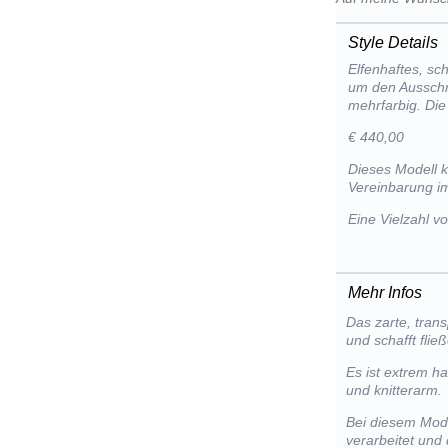
Style Details
Elfenhaftes, sc
um den Ausschni
mehrfarbig. Die
€ 440,00
Dieses Modell 
Vereinbarung im
Eine Vielzahl 
Mehr Infos
Das zarte, tran
und schafft flie
Es ist extrem h
und knitterarm.
Bei diesem Mode
verarbeitet und