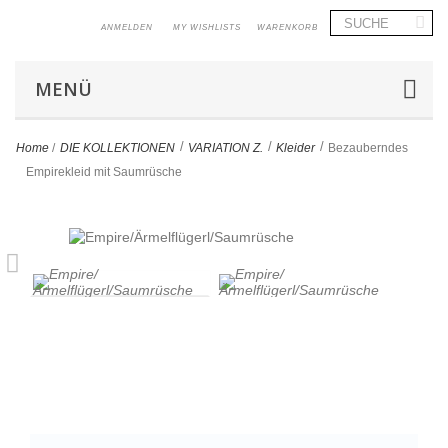
ANMELDEN
MY WISHLISTS
WARENKORB
MENÜ
>
>
>
Home
/
DIE KOLLEKTIONEN
VARIATION Z.
Kleider
Bezauberndes
Empirekleid mit Saumrüsche