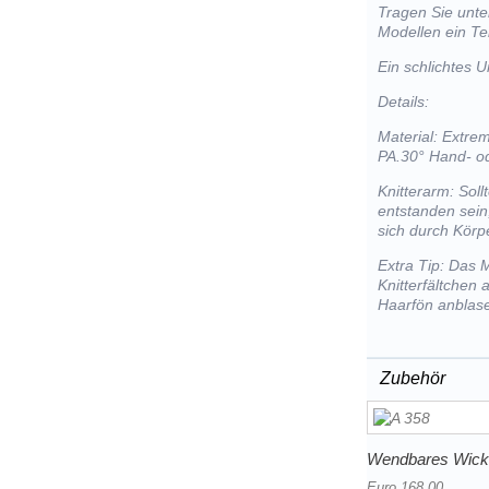
Tragen Sie unte
Modellen ein Tei
Ein schlichtes U
Details:
Material: Extre
PA.30° Hand- o
Knitterarm: Sol
entstanden sein
sich durch Kör
Extra Tip: Das 
Knitterfältchen
Haarfön anblas
Zubehör
Wendbares Wickel
Euro 168,00