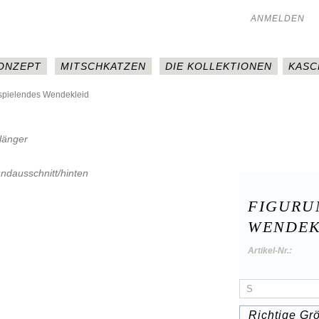
ANMELDEN
KONZEPT
MITSCHKATZEN
DIE KOLLEKTIONEN
KASC
spielendes Wendekleid
FIGURU
WENDEK
Artikel-Nr.:
Richtige Gr