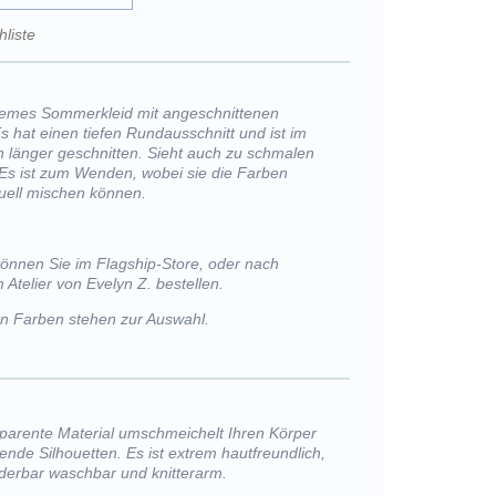
liste
emes Sommerkleid mit angeschnittenen
Es hat einen tiefen Rundausschnitt und ist im
h länger geschnitten. Sieht auch zu schmalen
 Es ist zum Wenden, wobei sie die Farben
iduell mischen können.
können Sie im Flagship-Store, oder nach
 Atelier von Evelyn Z. bestellen.
von Farben stehen zur Auswahl.
sparente Material umschmeichelt Ihren Körper
ßende Silhouetten. Es ist extrem hautfreundlich,
nderbar waschbar und knitterarm.