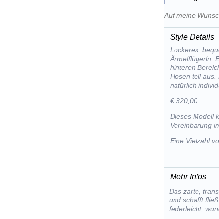
Auf meine Wunsch
Style Details
Lockeres, bequ
Ärmelflügerln. 
hinteren Bereic
Hosen toll aus.
natürlich indiv
€ 320,00
Dieses Modell 
Vereinbarung im
Eine Vielzahl 
Mehr Infos
Das zarte, tran
und schafft flie
federleicht, wu