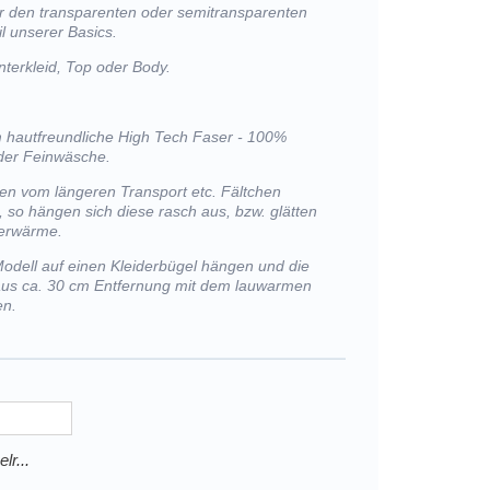
r den transparenten oder semitransparenten
l unserer Basics.
nterkleid, Top oder Body.
m hautfreundliche High Tech Faser - 100%
der Feinwäsche.
lten vom längeren Transport etc. Fältchen
, so hängen sich diese rasch aus, bzw. glätten
perwärme.
Modell auf einen Kleiderbügel hängen und die
 aus ca. 30 cm Entfernung mit dem lauwarmen
en.
r...