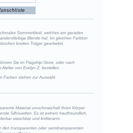
unschliste
schmales Sommerkleid, welches am geraden
 andersfärbige Blende hat. Im gleichen Farbton
übschen breiten Träger gearbeitet.
können Sie im Flagship-Store, oder nach
 Atelier von Evelyn Z. bestellen.
von Farben stehen zur Auswahl.
sparente Material umschmeichelt Ihren Körper
ßende Silhouetten. Es ist extrem hautfreundlich,
nderbar waschbar und knitterarm.
r den transparenten oder semitransparenten