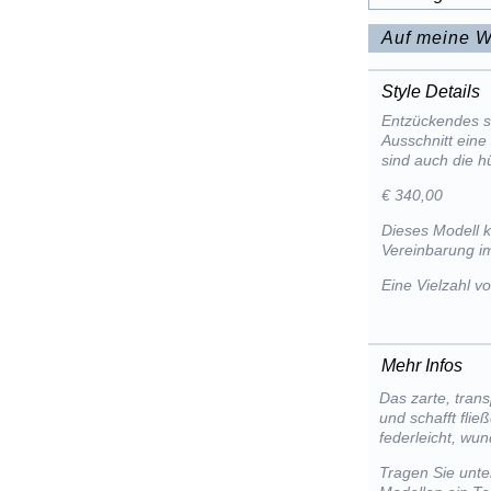
Auf meine W
Style Details
Entzückendes 
Ausschnitt eine
sind auch die h
€ 340,00
Dieses Modell 
Vereinbarung im
Eine Vielzahl 
Mehr Infos
Das zarte, tran
und schafft flie
federleicht, wu
Tragen Sie unte