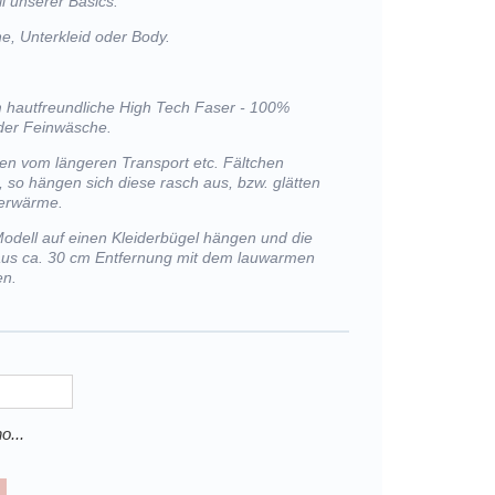
l unserer Basics.
e, Unterkleid oder Body.
m hautfreundliche High Tech Faser - 100%
der Feinwäsche.
lten vom längeren Transport etc. Fältchen
, so hängen sich diese rasch aus, bzw. glätten
perwärme.
Modell auf einen Kleiderbügel hängen und die
 aus ca. 30 cm Entfernung mit dem lauwarmen
en.
o...