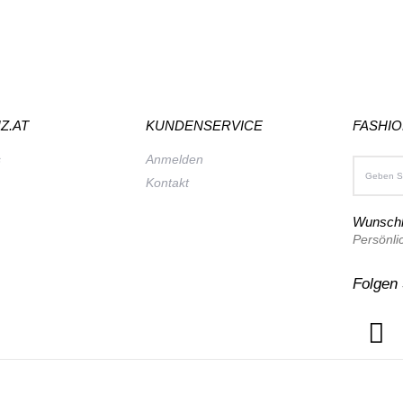
Z.AT
KUNDENSERVICE
FASHI
s
Anmelden
Kontakt
Wunschl
Persönli
Folgen 