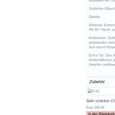
Modellen ein Tei
Schlichte Wäsch
Details:
Material: Extre
PA.30° Hand- o
Knitterarm: Sol
entstanden sein
sich durch Kör
Extra Tip: Das 
Knitterfältchen
Haarfön anblas
Zubehör
Sehr schicker Ch
Euro 140,00
In den Warenkorb