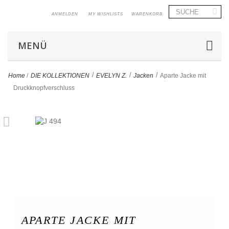
ANMELDEN
MY WISHLISTS
WARENKORB
MENÜ
>
>
>
Home
/
DIE KOLLEKTIONEN
EVELYN Z.
Jacken
Aparte Jacke mit
Druckknopfverschluss
APARTE JACKE MIT