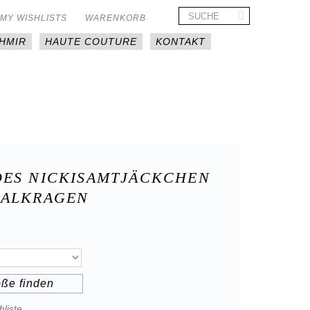
MY WISHLISTS
WARENKORB
HMIR
HAUTE COUTURE
KONTAKT
DES NICKISAMTJÄCKCHEN
HALKRAGEN
öße finden
liste