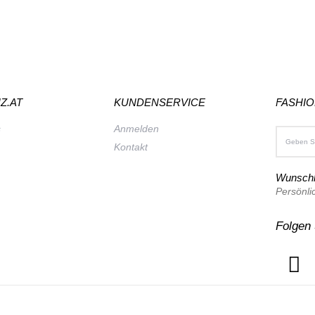
Z.AT
KUNDENSERVICE
FASHI
s
Anmelden
Kontakt
Wunschl
Persönli
Folgen 