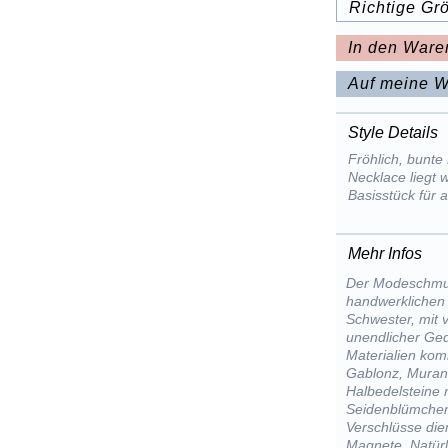
Richtige Gr
In den Ware
Auf meine W
Style Details
Fröhlich, bunte
Necklace liegt 
Basisstück für 
Mehr Infos
Der Modeschmuc
handwerklichen 
Schwester, mit 
unendlicher Ged
Materialien kom
Gablonz, Muran
Halbedelsteine m
Seidenblümchen
Verschlüsse die
Magnete. Natürl