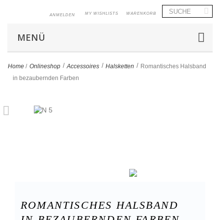
MY WISHLISTS
WARENKORB
ANMELDEN
MENÜ
>
>
>
Home
/
Onlineshop
Accessoires
Halsketten
Romantisches Halsband
in bezaubernden Farben
ROMANTISCHES HALSBAND
IN BEZAUBERNDEN FARBEN