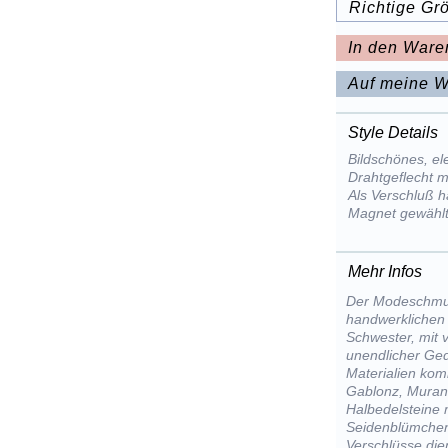
Richtige Gr
In den Ware
Auf meine W
Style Details
Bildschönes, e
Drahtgeflecht m
Als Verschluß 
Magnet gewähl
Mehr Infos
Der Modeschmuc
handwerklichen 
Schwester, mit 
unendlicher Ged
Materialien kom
Gablonz, Muran
Halbedelsteine m
Seidenblümchen
Verschlüsse die