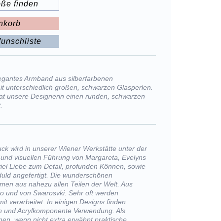
öße finden
nkorb
unschliste
legantes Armband aus silberfarbenen
it unterschiedlich großen, schwarzen Glasperlen.
hat unsere Designerin einen runden, schwarzen
t.
k wird in unserer Wiener Werkstätte unter der
und visuellen Führung von Margareta, Evelyns
viel Liebe zum Detail, profunden Können, sowie
uld angefertigt. Die wunderschönen
men aus nahezu allen Teilen der Welt. Aus
o und von Swarosvki. Sehr oft werden
it verarbeitet. In einigen Designs finden
 und Acrylkomponente Verwendung. Als
nen, wenn nicht extra erwähnt praktische